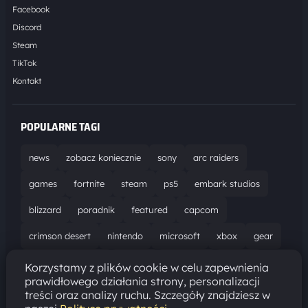
Facebook
Discord
Steam
TikTok
Kontakt
POPULARNE TAGI
news
zobacz koniecznie
sony
arc raiders
games
fortnite
steam
ps5
embark studios
blizzard
poradnik
featured
capcom
crimson desert
nintendo
microsoft
xbox
gear
world of warcraft
solucja
marathon
ubisoft
Korzystamy z plików cookie w celu zapewnienia
prawidłowego działania strony, personalizacji
bungie
recenzja
resident evil requiem
gaming
treści oraz analizy ruchu. Szczegóły znajdziesz w