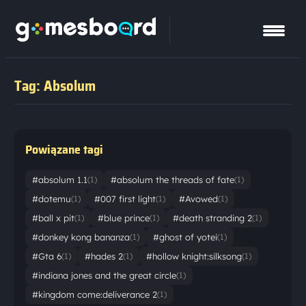
Tag: Absolum
Powiązane tagi
#absolum 1.1
#absolum the threads of fate
(1)
(1)
#dotemu
#007 first light
#Avowed
(1)
(1)
(1)
#ball x pit
#blue prince
#death stranding 2
(1)
(1)
(1)
#donkey kong bananza
#ghost of yotei
(1)
(1)
#Gta 6
#hades 2
#hollow knight:silksong
(1)
(1)
(1)
#indiana jones and the great circle
(1)
#kingdom come:deliverance 2
(1)