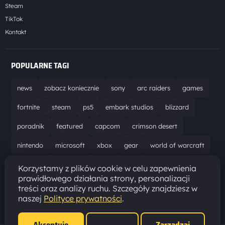
Steam
TikTok
Kontakt
POPULARNE TAGI
news
zobacz koniecznie
sony
arc raiders
games
fortnite
steam
ps5
embark studios
blizzard
poradnik
featured
capcom
crimson desert
nintendo
microsoft
xbox
gear
world of warcraft
solucja
marathon
ubisoft
bungie
recenzja
Korzystamy z plików cookie w celu zapewnienia
prawidłowego działania strony, personalizacji
resident evil requiem
gaming
aktualizacja
pc
treści oraz analizy ruchu. Szczegóły znajdziesz w
naszej
Polityce prywatności
.
epic games
hytale