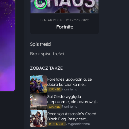
85
TEN ARTYKUŁ DOTYCZY GRY:
Fortnite
Spis treści
Brak spisu treści
ZOBACZ TAKŻE
Foretales udowadnia, że
dobra karcianka nie
potrzebuje wielkiego
7 dni temu
OPINIE
świata, żeby opowiedzieć
Sol Cesto wygląda
dużą historię
niepozornie, ale oczarowuje
gameplayem
7 dni temu
OPINIE
Recenzja Assassin’s Creed
Black Flag Resynced:
Ubisoft tego nie zepsuł
2 tygodnie temu
RECENZJE