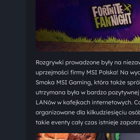
Rozgrywki prowadzone były na niez
uprzejmości firmy MSI Polska! Na wy
Smoka MSI Gaming, która także sprób
utrzymana była w bardzo pozytywnej 
LANów w kafejkach internetowych. Co
organizowane dla kilkudziesięciu osó
takie eventy cały czas istnieje zapot