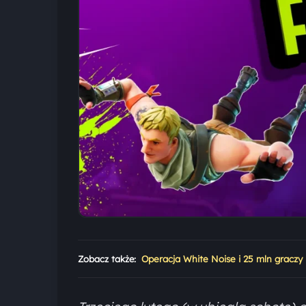
Zobacz także:
Operacja White Noise i 25 mln graczy