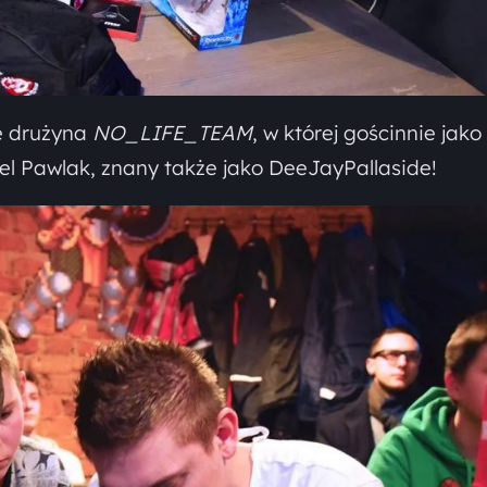
że drużyna
NO_LIFE_TEAM
, w której gościnnie jako
iel Pawlak, znany także jako DeeJayPallaside!