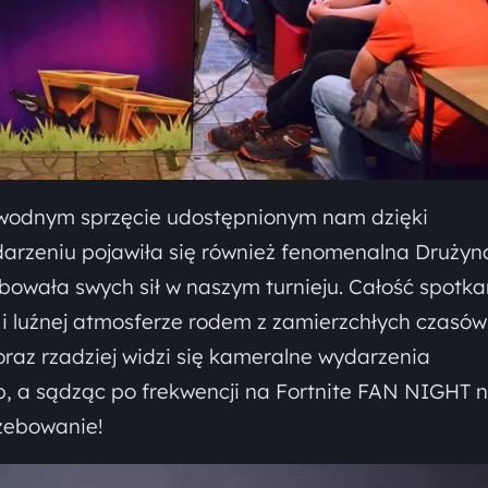
awodnym sprzęcie udostępnionym nam dzięki
darzeniu pojawiła się również fenomenalna Drużyn
owała swych sił w naszym turnieju. Całość spotka
i luźnej atmosferze rodem z zamierzchłych czasów
raz rzadziej widzi się kameralne wydarzenia
b, a sądząc po frekwencji na Fortnite FAN NIGHT 
rzebowanie!