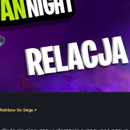
↗
 Rainbow Six Siege