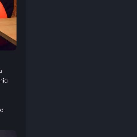
a
nia
na