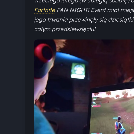
Trzeciego lutego (w ubiegłą sobotę)
Fortnite
FAN NIGHT! Event miał miejsc
jego trwania przewinęły się dziesiątki
całym przedsięwzięciu!