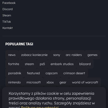
Facebook
Discord
Steam
TikTok
Kontakt
POPULARNE TAGI
news
zobacz koniecznie
sony
arc raiders
games
fortnite
steam
ps5
embark studios
blizzard
poradnik
featured
capcom
crimson desert
nintendo
microsoft
xbox
gear
world of warcraft
solucja
marathon
ubisoft
bungie
recenzja
Korzystamy z plików cookie w celu zapewnienia
prawidłowego działania strony, personalizacji
resident evil requiem
gaming
aktualizacja
pc
treści oraz analizy ruchu. Szczegóły znajdziesz w
naszej
Polityce prywatności
.