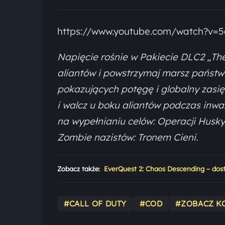
https://www.youtube.com/watch?v=
Napięcie rośnie w Pakiecie DLC2 „Th
aliantów i powstrzymaj marsz państ
pokazujących potęgę i globalny zasię
i walcz u boku aliantów podczas inwaz
na wypełnianiu celów: Operacji Husky
Zombie nazistów: Tronem Cieni.
Zobacz także:
EverQuest 2: Chaos Descending – dos
#CALL OF DUTY
#COD
#ZOBACZ K