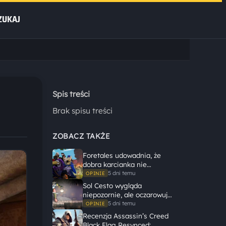
ZUKAJ
Spis treści
Brak spisu treści
ZOBACZ TAKŻE
Foretales udowadnia, że
dobra karcianka nie
potrzebuje wielkiego
5 dni temu
OPINIE
świata, żeby opowiedzieć
Sol Cesto wygląda
dużą historię
niepozornie, ale oczarowuje
gameplayem
5 dni temu
OPINIE
Recenzja Assassin’s Creed
Black Flag Resynced: