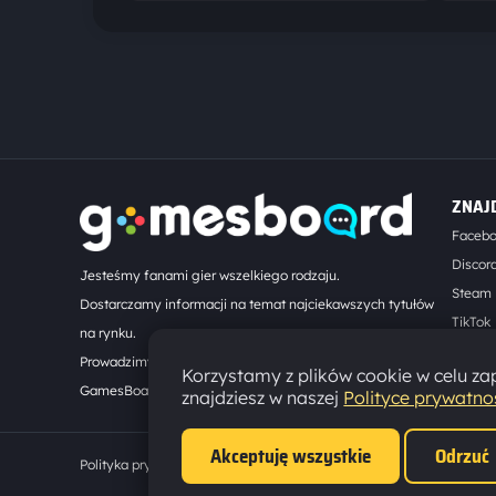
ZNAJ
Faceb
Discor
Jesteśmy fanami gier wszelkiego rodzaju.
Steam
Dostarczamy informacji na temat najciekawszych tytułów
TikTok
na rynku.
Kontak
Prowadzimy turnieje online. Działamy od 2008 roku.
Korzystamy z plików cookie w celu zap
GamesBoard.pl © 2026
znajdziesz w naszej
Polityce prywatno
Akceptuję wszystkie
Odrzuć
Polityka prywatności
·
Ustawienia cookies