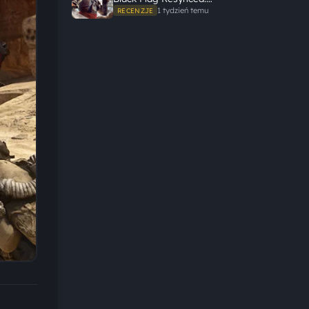
Ubisoft tego nie zepsuł
1 tydzień temu
RECENZJE