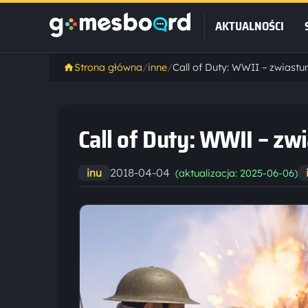
AKTUALNOŚCI
Strona główna
/
inne
/
Call of Duty: WWII – zwiast
Call of Duty: WWII – z
2018-04-04
inu
(aktualizacja: 2025-06-06)