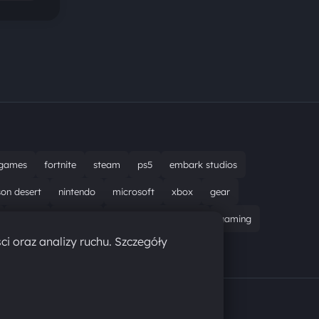
games
fortnite
steam
ps5
embark studios
son desert
nintendo
microsoft
xbox
gear
bungie
recenzja
resident evil requiem
gaming
ci oraz analizy ruchu. Szczegóły