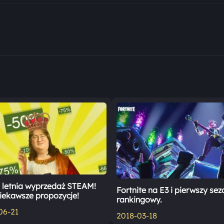
 letnia wyprzedaż STEAM!
Fortnite na E3 i pierwszy sez
iekawsze propozycje!
rankingowy.
06-21
2018-03-18