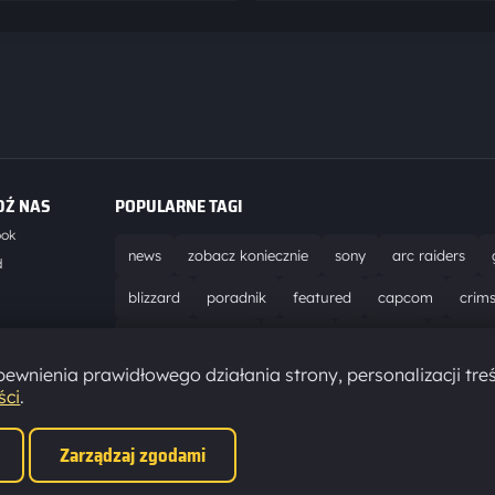
DŹ NAS
POPULARNE TAGI
ook
news
zobacz koniecznie
sony
arc raiders
d
blizzard
poradnik
featured
capcom
crim
world of warcraft
solucja
marathon
ubisoft
t
ewnienia prawidłowego działania strony, personalizacji treś
aktualizacja
pc
epic games
hytale
ści
.
Zarządzaj zgodami