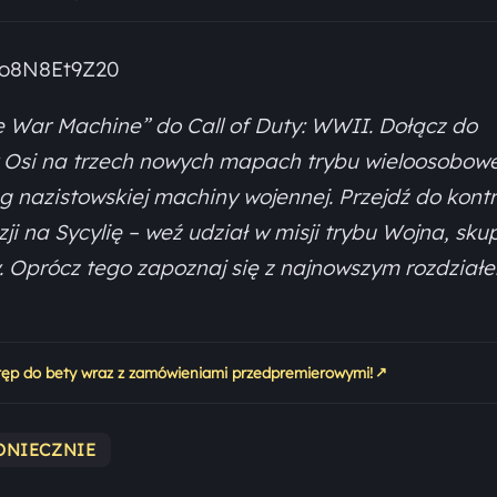
5o8N8Et9Z20
e War Machine” do Call of Duty: WWII. Dołącz do
w Osi na trzech nowych mapach trybu wieloosobow
g nazistowskiej machiny wojennej. Przejdź do kont
ji na Sycylię – weź udział w misji trybu Wojna, sku
. Oprócz tego zapoznaj się z najnowszym rozdział
↗
tęp do bety wraz z zamówieniami przedpremierowymi!
ONIECZNIE