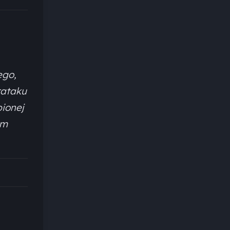
ego,
rataku
pionej
em