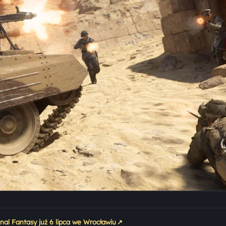
↗
nal Fantasy już 6 lipca we Wrocławiu