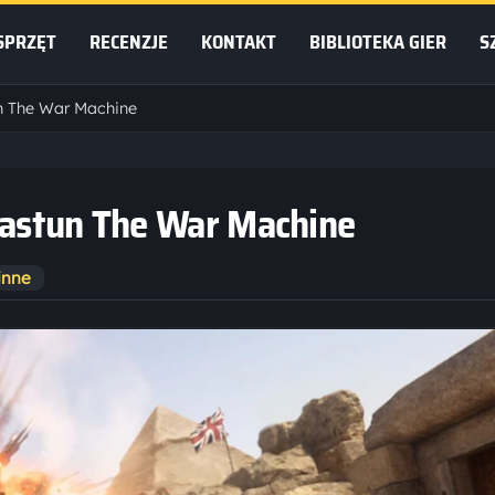
SPRZĘT
RECENZJE
KONTAKT
BIBLIOTEKA GIER
S
un The War Machine
wiastun The War Machine
inne