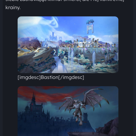
krainy.
[imgdesc]Bastion[/imgdesc]