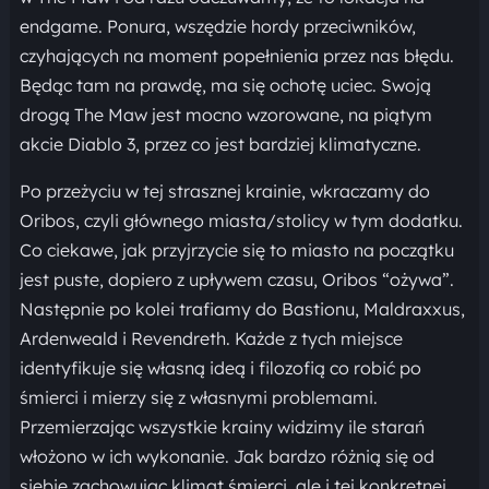
endgame. Ponura, wszędzie hordy przeciwników,
czyhających na moment popełnienia przez nas błędu.
Będąc tam na prawdę, ma się ochotę uciec. Swoją
drogą The Maw jest mocno wzorowane, na piątym
akcie Diablo 3, przez co jest bardziej klimatyczne.
Po przeżyciu w tej strasznej krainie, wkraczamy do
Oribos, czyli głównego miasta/stolicy w tym dodatku.
Co ciekawe, jak przyjrzycie się to miasto na początku
jest puste, dopiero z upływem czasu, Oribos “ożywa”.
Następnie po kolei trafiamy do Bastionu, Maldraxxus,
Ardenweald i Revendreth. Każde z tych miejsce
identyfikuje się własną ideą i filozofią co robić po
śmierci i mierzy się z własnymi problemami.
Przemierzając wszystkie krainy widzimy ile starań
włożono w ich wykonanie. Jak bardzo różnią się od
siebie zachowując klimat śmierci, ale i tej konkretnej