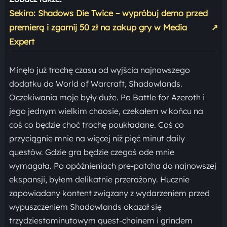
Sekiro: Shadows Die Twice – wypróbuj demo przed
premierą i zgarnij 50 zł na zakup gry w Media
↗
Expert
Minęło już trochę czasu od wyjścia najnowszego
dodatku do World of Warcraft, Shadowlands.
Oczekiwania moje były duże. Po Battle for Azeroth i
jego jednym wielkim chaosie, czekałem w końcu na
coś co będzie choć trochę poukładane. Coś co
przyciągnie mnie na więcej niż pięć minut daily
questów. Gdzie gra będzie czegoś ode mnie
wymagała. Po opóźnieniach pre-patcha do najnowszej
ekspansji, byłem delikatnie przerażony. Hucznie
zapowiadany kontent związany z wydarzeniem przed
wypuszczeniem Shadowlands okazał się
trzydziestominutowym quest-chainem i grindem