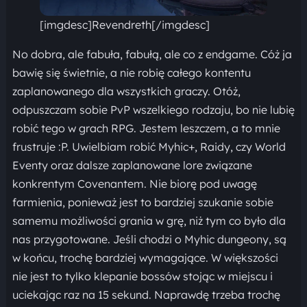
[imgdesc]Revendreth[/imgdesc]
No dobra, ale fabuła, fabułą, ale co z endgame. Cóż ja
bawię się świetnie, a nie robię całego kontentu
zaplanowanego dla wszystkich graczy. Otóż,
odpuszczam sobie PvP wszelkiego rodzaju, bo nie lubię
robić tego w grach RPG. Jestem leszczem, a to mnie
frustruje :P. Uwielbiam robić Myhic+, Raidy, czy World
Eventy oraz dalsze zaplanowane lore związane
konkrentym Covenantem. Nie biorę pod uwagę
farmienia, ponieważ jest to bardziej szukanie sobie
samemu możliwości grania w grę, niż tym co było dla
nas przygotowane. Jeśli chodzi o Myhic dungeony, są
w końcu, trochę bardziej wymagające. W większości
nie jest to tylko klepanie bossów stojąc w miejscu i
uciekając raz na 15 sekund. Naprawdę trzeba trochę