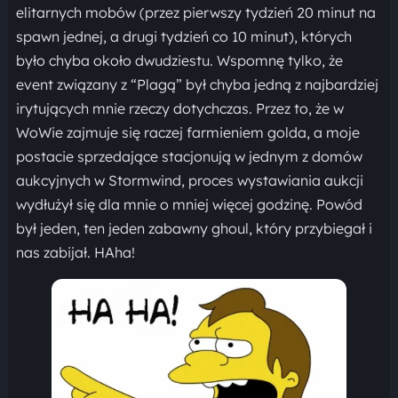
elitarnych mobów (przez pierwszy tydzień 20 minut na
spawn jednej, a drugi tydzień co 10 minut), których
było chyba około dwudziestu. Wspomnę tylko, że
event związany z “Plagą” był chyba jedną z najbardziej
irytujących mnie rzeczy dotychczas. Przez to, że w
WoWie zajmuje się raczej farmieniem golda, a moje
postacie sprzedające stacjonują w jednym z domów
aukcyjnych w Stormwind, proces wystawiania aukcji
wydłużył się dla mnie o mniej więcej godzinę. Powód
był jeden, ten jeden zabawny ghoul, który przybiegał i
nas zabijał. HAha!