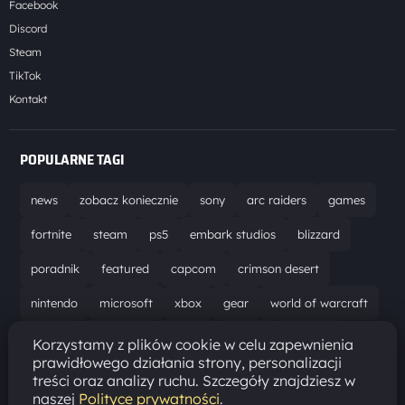
Facebook
Discord
Steam
TikTok
Kontakt
POPULARNE TAGI
news
zobacz koniecznie
sony
arc raiders
games
fortnite
steam
ps5
embark studios
blizzard
poradnik
featured
capcom
crimson desert
nintendo
microsoft
xbox
gear
world of warcraft
solucja
marathon
ubisoft
bungie
recenzja
Korzystamy z plików cookie w celu zapewnienia
prawidłowego działania strony, personalizacji
resident evil requiem
gaming
aktualizacja
pc
treści oraz analizy ruchu. Szczegóły znajdziesz w
naszej
Polityce prywatności
.