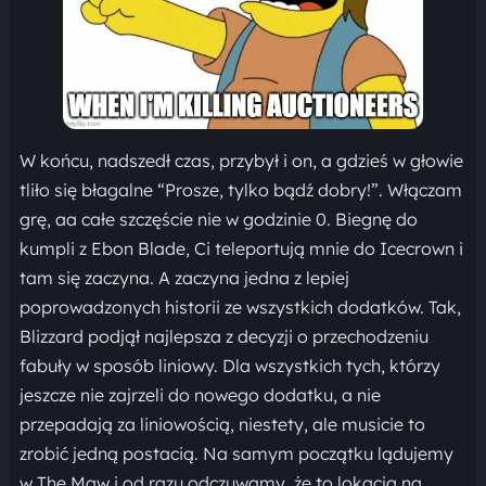
W końcu, nadszedł czas, przybył i on, a gdzieś w głowie
tliło się błagalne “Prosze, tylko bądź dobry!”. Włączam
grę, aa całe szczęście nie w godzinie 0. Biegnę do
kumpli z Ebon Blade, Ci teleportują mnie do Icecrown i
tam się zaczyna. A zaczyna jedna z lepiej
poprowadzonych historii ze wszystkich dodatków. Tak,
Blizzard podjął najlepsza z decyzji o przechodzeniu
fabuły w sposób liniowy. Dla wszystkich tych, którzy
jeszcze nie zajrzeli do nowego dodatku, a nie
przepadają za liniowością, niestety, ale musicie to
zrobić jedną postacią. Na samym początku lądujemy
w The Maw i od razu odczuwamy, że to lokacja na