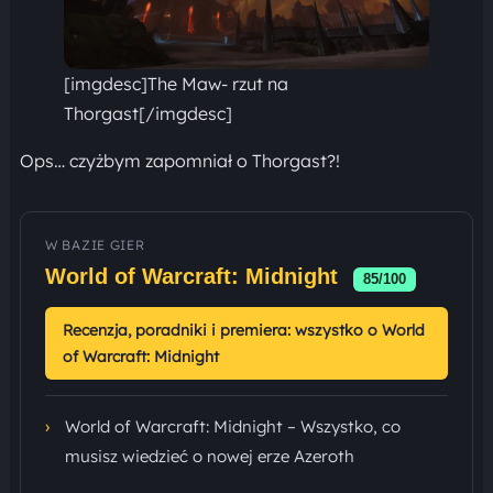
[imgdesc]The Maw- rzut na
Thorgast[/imgdesc]
Ops… czyżbym zapomniał o Thorgast?!
W BAZIE GIER
World of Warcraft: Midnight
85/100
Recenzja, poradniki i premiera: wszystko o World
of Warcraft: Midnight
›
World of Warcraft: Midnight – Wszystko, co
musisz wiedzieć o nowej erze Azeroth