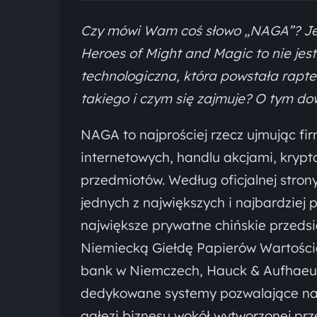
Czy mówi Wam coś słowo „NAGA”? Jeśli 
Heroes of Might and Magic to nie jes
technologiczna, która powstała rapte
takiego i czym się zajmuje? O tym dow
NAGA to najprościej rzecz ujmując fi
internetowych, handlu akcjami, krypt
przedmiotów. Według oficjalnej stro
jednych z największych i najbardziej 
największe prywatne chińskie przeds
Niemiecką Giełdę Papierów Wartościo
bank w Niemczech, Hauck & Aufhaeuser
dedykowane systemy pozwalające na 
gałęzi biznesu wokół wytworzonej prz