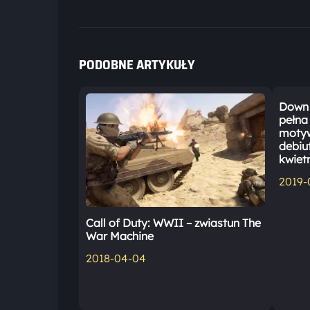
PODOBNE ARTYKUŁY
Down 
pełna
motyw
debiu
kwiet
2019-
Call of Duty: WWII – zwiastun The
War Machine
2018-04-04