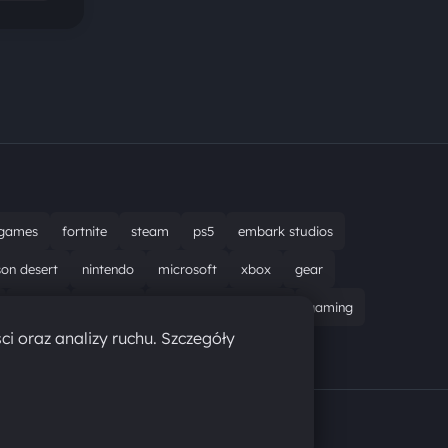
games
fortnite
steam
ps5
embark studios
son desert
nintendo
microsoft
xbox
gear
bungie
recenzja
resident evil requiem
gaming
ci oraz analizy ruchu. Szczegóły