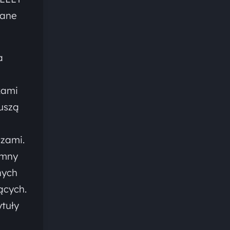
iane
a
kami
uszą
zami.
omny
nych
ących.
ytuły