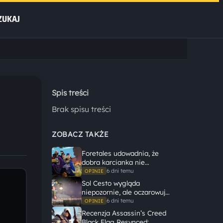
ZUKAJ
Spis treści
Brak spisu treści
ZOBACZ TAKŻE
Foretales udowadnia, że
dobra karcianka nie
potrzebuje wielkiego
6 dni temu
OPINIE
świata, żeby opowiedzieć
Sol Cesto wygląda
dużą historię
niepozornie, ale oczarowuje
gameplayem
6 dni temu
OPINIE
Recenzja Assassin’s Creed
Black Flag Resynced: