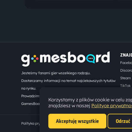
ZNAJ
Faceb
Discor
Jesteśmy fanami gier wszelkiego rodzaju.
Steam
Dostarczamy informacji na temat najciekawszych tytułów
TikTok
na rynku.
Kontak
Prowadzimy turnieje online. Działamy od 2008 roku.
Korzystamy z plików cookie w celu zap
GamesBoard.pl © 2026
znajdziesz w naszej
Polityce prywatno
Akceptuję wszystkie
Odrzuć
Polityka prywatności
·
Ustawienia cookies