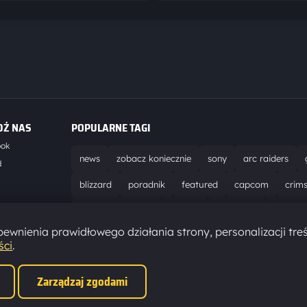
DŹ NAS
POPULARNE TAGI
ook
news
zobacz koniecznie
sony
arc raiders
d
blizzard
poradnik
featured
capcom
crim
world of warcraft
solucja
marathon
ubisoft
t
ewnienia prawidłowego działania strony, personalizacji treś
aktualizacja
pc
epic games
hytale
ści
.
Zarządzaj zgodami