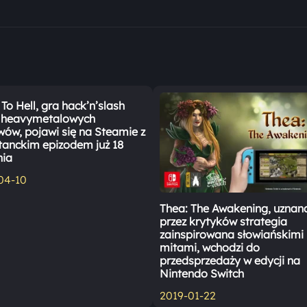
To Hell, gra hack’n’slash
 heavymetalowych
ów, pojawi się na Steamie z
tanckim epizodem już 18
nia
04-10
Thea: The Awakening, uznan
przez krytyków strategia
zainspirowana słowiańskimi
mitami, wchodzi do
przedsprzedaży w edycji na
Nintendo Switch
2019-01-22