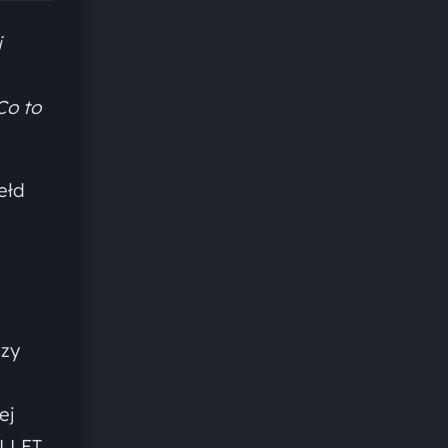
i
Co to
ełd
szy
ej
ALLET