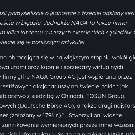
pomyśleliście o jednostce z trzeciej odsłony seri
teście w błędzie. Jednakże NAGA to także firma
m kilka lat temu u naszych niemieckich sąsiadów. 
iecie się w poniższym artykule!
rma obracająca się w największym stopniu wokół gi
owalutami oraz kupnie i sprzedaży wirtualnych
ny firmy „The NAGA Group AG jest wspierana przez
prestiżowych akcjonariuszy na świecie, takich jak
iębiorstwo z siedzibą w Chinach, FOSUN Group,
wych (Deutsche Börse AG), a także drugi najstar
 (założony w 1796 r.).”. Stworzyli oni własne,
zunifikowanie wymienionych przeze mnie wcześni
ez nich infrastruktury. Są to na przykład: NAGA W