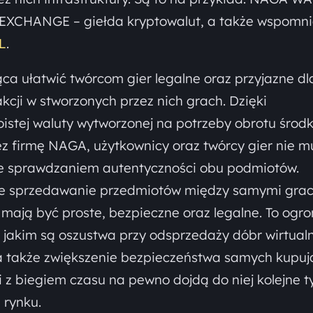
A EXCHANGE – giełda kryptowalut, a także wspomn
L
.
ca ułatwić twórcom gier legalne oraz przyjazne dl
cji w stworzonych przez nich grach. Dzięki
istej waluty wytworzonej na potrzeby obrotu środ
 firmę NAGA, użytkownicy oraz twórcy gier nie m
ze sprawdzaniem autentyczności obu podmiotów.
ne sprzedawanie przedmiotów między samymi grac
ają być proste, bezpieczne oraz legalne. To ogr
 jakim są oszustwa przy odsprzedaży dóbr wirtual
 także zwiększenie bezpieczeństwa samych kupuj
i z biegiem czasu na pewno dojdą do niej kolejne t
 rynku.