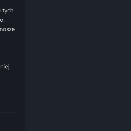
 tych
a.
 nasze
niej